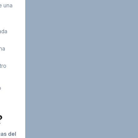
de una
ada
na
tro
o
?
cas del