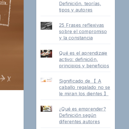
Definición, teorías,
tipos y autores
25 Frases reflexivas
sobre el compromiso
y la constancia
Qué es el aprendizaje
activo: definición,
principios y beneficios
Significado de 【 A
caballo regalado no se
le miran los dientes 】
¿Qué es emprender?
Definición según
diferentes autores