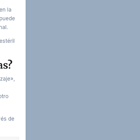
en la
 puede
nal.
stéril
as?
zaje»,
otro
vés de