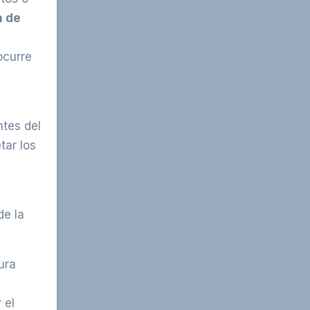
n de
ocurre
ntes del
tar los
de la
ura
 el