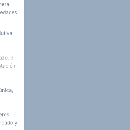
mera
piedades
lutiva
azo, el
ntación
única,
eres
ficado y