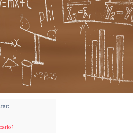
rar:
icarlo?