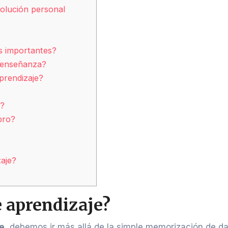
volución personal
s importantes?
y enseñanza?
aprendizaje?
e?
bro?
aje?
e aprendizaje?
je
, debemos ir más allá de la simple memorización de da