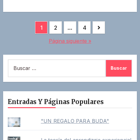
Paginación
1
2
…
4
de
Página siguiente »
entradas
Buscar:
Entradas Y Páginas Populares
"UN REGALO PARA BUDA"
La teoría del aprendizaje experiencial