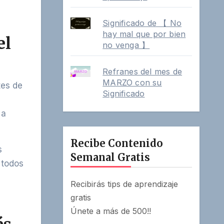
Significado de 【 No
hay mal que por bien
el
no venga 】
Refranes del mes de
MARZO con su
tes de
Significado
 a
Recibe Contenido
s
Semanal Gratis
 todos
Recibirás tips de aprendizaje
gratis
Únete a más de 500!!