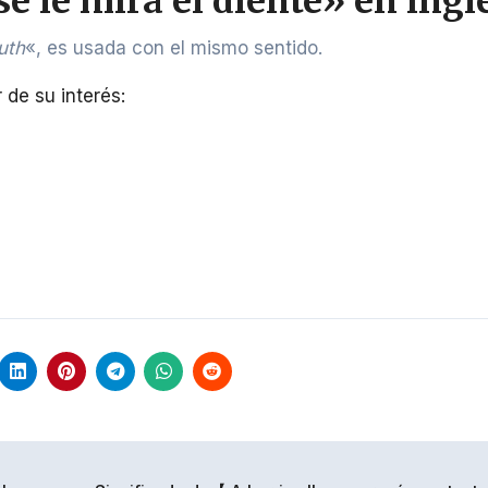
e le mira el diente» en ingl
uth
«, es usada con el mismo sentido.
de su interés: