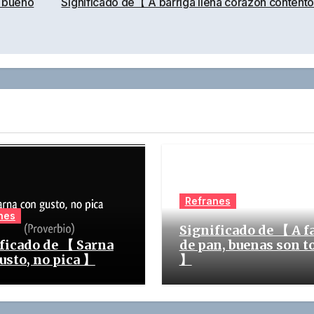
 bueno
Significado de【 A barriga llena corazón conten
Refranes
nes
Significado de 【 A f
ficado de 【 Sarna
de pan, buenas son t
usto, no pica 】
】