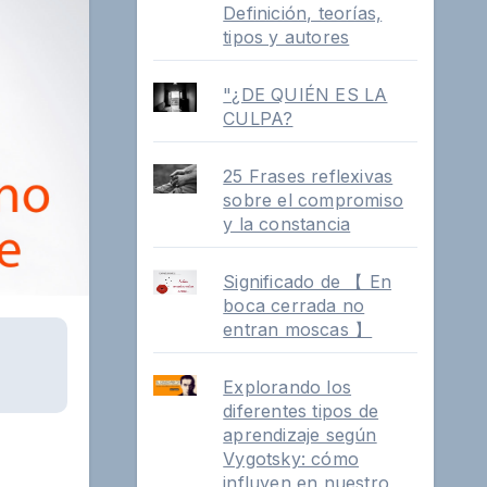
Definición, teorías,
tipos y autores
"¿DE QUIÉN ES LA
CULPA?
25 Frases reflexivas
sobre el compromiso
y la constancia
Significado de 【 En
boca cerrada no
entran moscas 】
Explorando los
diferentes tipos de
aprendizaje según
Vygotsky: cómo
influyen en nuestro