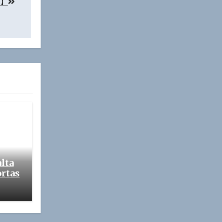
to】
alta
ortas