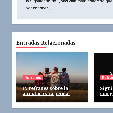
Significado de【Más vale malo conocido que
de
por conocer 】
entradas
Entradas Relacionadas
Refranes
Refra
15 refranes sobre la
Signi
amistad para pensar
con g