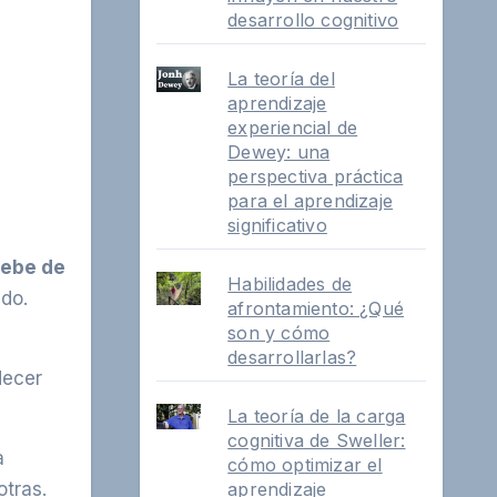
desarrollo cognitivo
La teoría del
aprendizaje
experiencial de
Dewey: una
perspectiva práctica
para el aprendizaje
significativo
 debe de
Habilidades de
ado.
afrontamiento: ¿Qué
son y cómo
desarrollarlas?
decer
La teoría de la carga
cognitiva de Sweller:
a
cómo optimizar el
otras.
aprendizaje