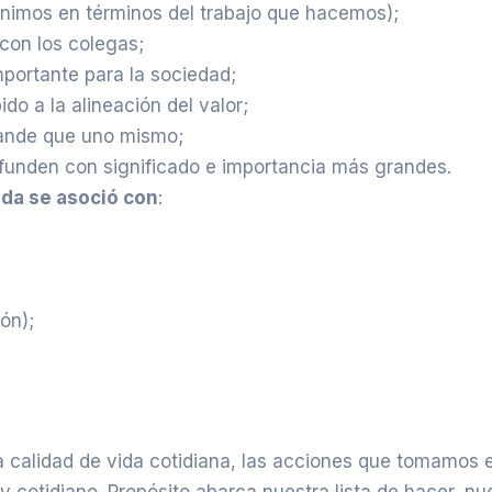
inimos en términos del trabajo que hacemos);
con
los
colegas
;
mportante para la sociedad;
ido
a
la
alineación
del
valor
;
ande
que
uno mismo
;
nfunden con significado e importancia más grandes.
ida
se
as
oció
con
:
ón);
 calidad de vida cotidiana, las acciones que tomamos 