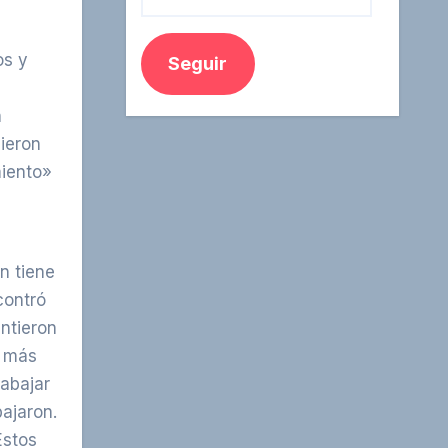
os y
Seguir
n
ieron
miento»
n tiene
contró
ntieron
o más
rabajar
ajaron.
Estos