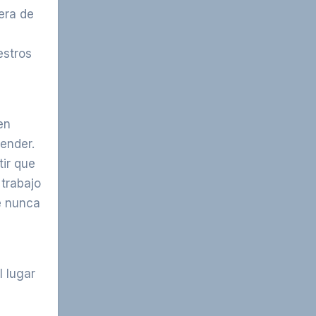
era de
estros
en
ender.
ir que
trabajo
e nunca
l lugar