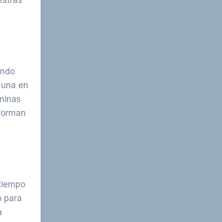
estras
endo
 una en
aminas
nforman
 tiempo
o para
a