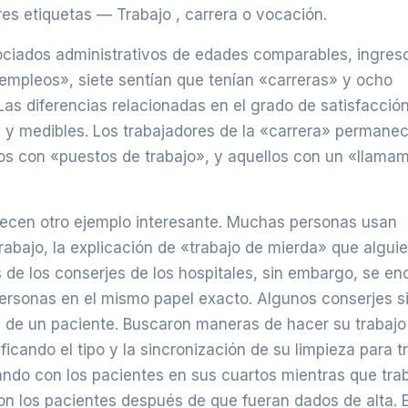
res etiquetas — Trabajo , carrera o vocación.
sociados administrativos de edades comparables, ingres
«empleos», siete sentían que tenían «carreras» y ocho
as diferencias relacionadas en el grado de satisfacció
s y medibles. Los trabajadores de la «carrera» permanec
s con «puestos de trabajo», y aquellos con un «llama
frecen otro ejemplo interesante. Muchas personas usan
abajo, la explicación de «trabajo de mierda» que alguie
 de los conserjes de los hospitales, sin embargo, se en
ersonas en el mismo papel exacto. Algunos conserjes si
n de un paciente. Buscaron maneras de hacer su trabaj
icando el tipo y la sincronización de su limpieza para t
ando con los pacientes en sus cuartos mientras que trab
n los pacientes después de que fueran dados de alta. 