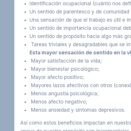
Identificación ocupacional (cuánto nos def
Un
sentido
de
parentesco
y
de
comunidad
Una sensación de que el trabajo es útil e i
Un
sentido
de
importancia
ocupacional
deb
Un
sentido
de
propósito
hacia
algo
más gr
Tareas triviales y desagradables que se i
Esta
mayor
sensación
de
sentido
en
la
v
Mayor
satisfacción
de la
vida
;
Mayor
bienestar
psicológico
;
Mayor
afecto
positivo
;
Mayores lazos afectivos con otros (conexi
Menos
angustia
psicológica
;
Menos
afecto
negativo
;
Menos ansiedad y síntomas depresivos.
Así como estos beneficios impactan en nuestra