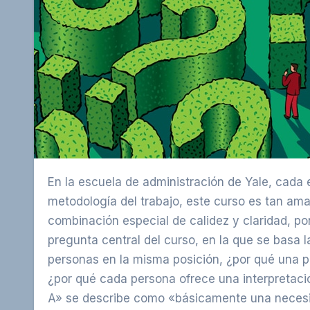
En la escuela de administración de Yale, cada estudiante de MBA tiene una clase a propósito en la
metodología del trabajo, este curso es tan am
combinación especial de calidez y claridad, po
pregunta central del curso, en la que se basa 
personas en la misma posición, ¿por qué una pe
¿por qué cada persona ofrece una interpretación
A» se describe como «básicamente una necesid