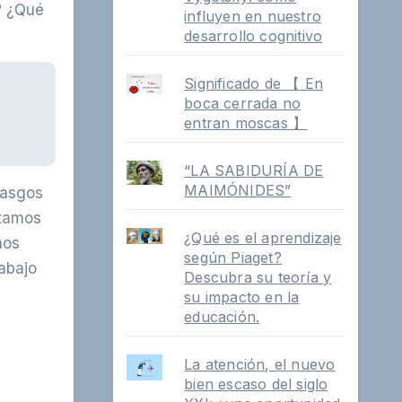
o? ¿Qué
influyen en nuestro
desarrollo cognitivo
Significado de 【 En
boca cerrada no
entran moscas 】
“LA SABIDURÍA DE
MAIMÓNIDES”
rasgos
ntamos
¿Qué es el aprendizaje
mos
según Piaget?
abajo
Descubra su teoría y
su impacto en la
educación.
La atención, el nuevo
bien escaso del siglo