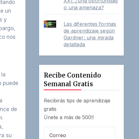
XXI: ¿una oportunidad
itando
o una amenaza?
ue un
s y
Las diferentes formas
bargo,
de aprendizaje según
co nos
Gardner: una mirada
detallada
 la
Recibe Contenido
so puede
Semanal Gratis
a
Recibirás tips de aprendizaje
gratis
cance de
Únete a más de 500!!
n
a,
Correo
ra su