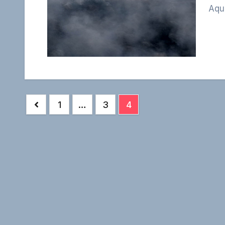
Aque
Paginación
1
…
3
4
de
entradas