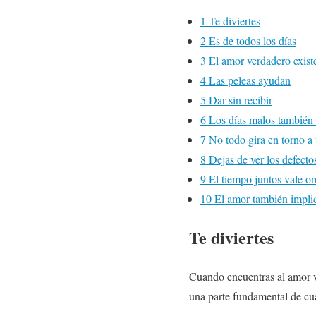
1
Te diviertes
2
Es de todos los días
3
El amor verdadero exist
4
Las peleas ayudan
5
Dar sin recibir
6
Los días malos también
7
No todo gira en torno a 
8
Dejas de ver los defecto
9
El tiempo juntos vale or
10
El amor también implica
Te diviertes
Cuando encuentras al amor ve
una parte fundamental de cua